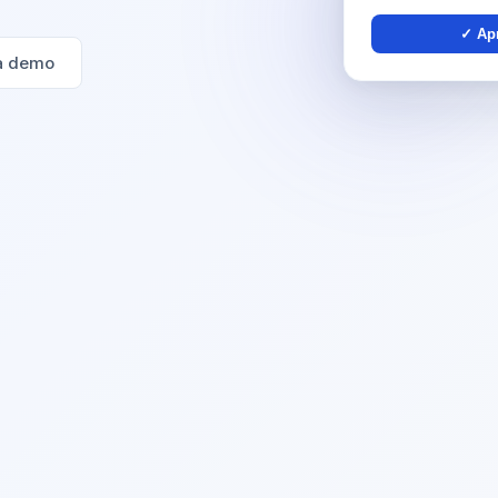
✓ Apr
a demo