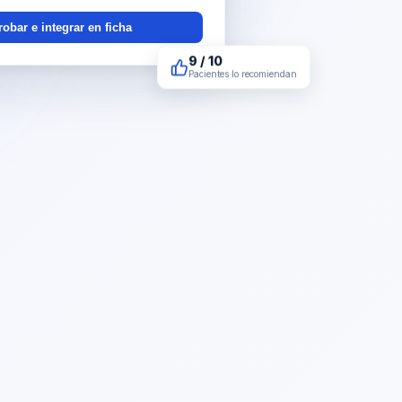
obar e integrar en ficha
9 / 10
Pacientes lo recomiendan