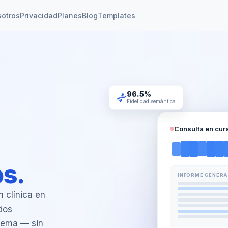
otros
Privacidad
Planes
Blog
Templates
96.5%
Fidelidad semántica
Consulta en cur
s.
INFORME GENERAD
 clínica en
dos
stema — sin