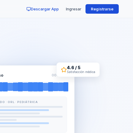
Descargar App
Ingresar
Registrarse
4.6 / 5
Satisfacción médica
so
00:04:32
O · ORL · PEDIÁTRICA